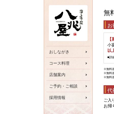
無
お
【
小
以
おしながき
■詳
コース料理
※無料
※無料
店舗案内
※無料
ご予約・ご相談
代
採用情報
ご入
お帰